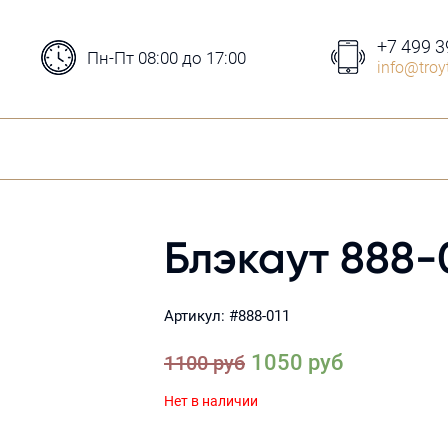
+7 499 3
Пн-Пт 08:00 до 17:00
info@troy
Блэкаут 888-
Артикул:
#888-011
1050
руб
1100
руб
Нет в наличии