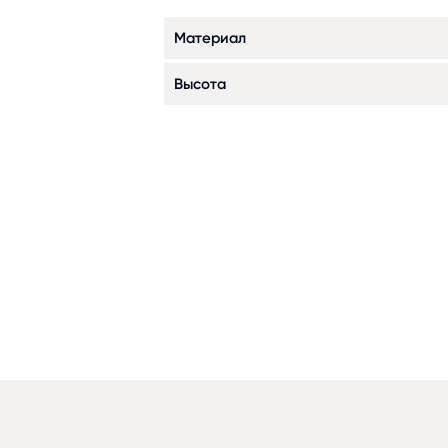
Материал
Высота