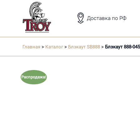
Доставка по РФ
Главная
>
Каталог
>
Блэкаут SB888
>
Блэкаут 888-045
Распродажа!